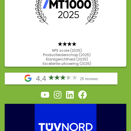
★★★
★
NPS score (2025)
Productleiderschap (2025)
Klantgerichtheid (2025)
Excellente uitvoering (2025)
4,4
26 reviews