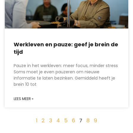
Werkleven en pauze: geef je brein de
tijd
Pauze in het werkleven: meer focus, minder stress
Soms moet je even pauzeren om nieuwe
informatie te laten bezinken. Gemiddeld heeft je
brein 10 tot
LEES MEER »
1
2
3
4
5
6
8
9
7