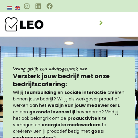
Vraag gelijk een adviesgesprek aan
Versterk jouw bedrijf met onze
bedrijfscatering:
Wil jij
teambuilding
en
sociale interactie
creëren
binnen jouw bedrijf? Wil jij als werkgever proactief
werken aan het
welzijn van jouw medewerkers
en een
gezonde levensstijl
bevorderen? Vind jij
het ook belangrijk om de
productiviteit
te
verhogen en
energieke medewerkers
te
creëren? Ben jij proactief bezig met
goed
werkgeverschap
?