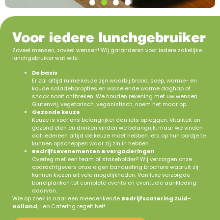
Voor iedere lunchgebruiker
Zoveel mensen, zoveel wensen! Wij garanderen voor iedere zakelijke
lunchgebruiker wat wils:
De basis
Er zal altijd ruime keuze zijn waarbij brood, soep, warme- en
koude saladebaropties en wisselende warme daghap of
snack nooit ontbreken. We houden rekening met uw wensen.
Glutenvrij, vegetarisch, veganistisch, noem het maar op…
Gezonde keuze
Keuze is voor ons belangrijker dan iets opleggen. Vitaliteit en
gezond eten en drinken vinden we belangrijk, maar we vinden
dat iedereen altijd de keuze moet hebben iets op hun bordje te
kunnen opscheppen waar zij zin in hebben.
Bedrijfsevenementen & vergaderingen
Overleg met een team of stakeholder? Wij verzorgen onze
opdrachtgevers onze eigen banqueting brochure waaruit zij
kunnen kiezen uit vele mogelijkheden. Van luxe verzorgde
borrelplanken tot complete events en eventuele aankleding
daarvan.
Wie op zoek is naar een meedenkende
Bedrijfscatering Zuid-
Holland
; Leo Catering regelt het!