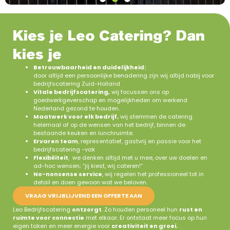
Kies je Leo Catering? Dan
kies je
Betrouwbaarheid en duidelijkheid:
door altijd een persoonlijke benadering zijn wij altijd nabij voor
bedrijfscatering Zuid-Holland
Vitale bedrijfscatering,
wij focussen ons op
goedwerkgeverschap en mogelijkheden om werkend
Nederland gezond te houden.
Maatwerk voor elk bedrijf,
wij stemmen de catering
helemaal af op de wensen van het bedrijf, binnen de
bestaande keuken en lunchruimte.
Ervaren team
, representatief, gastvrij en passie voor het
bedrijfscatering -vak
Flexibiliteit
, we denken altijd met u mee, over uw doelen en
ad-hoc wensen; “jij kiest, wij cateren!”
No-nonsense service
, wij regelen het professioneel tot in
detail en doen gewoon wat we beloven.
VRAAG VRIJBLIJVEND EEN OFFERTE AAN
Leo Bedrijfscatering
ontzorgt
. Zo houden personeel hun
rust en
ruimte voor connectie
met elkaar. Er ontstaat meer focus op hun
eigen taken en meer energie voor
creativiteit en groei.