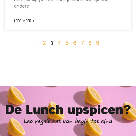
andere
LEES MEER »
1
2
4
5
6
7
8
9
3
De Lunch upspicen?
Leo regelt het van begin tot eind