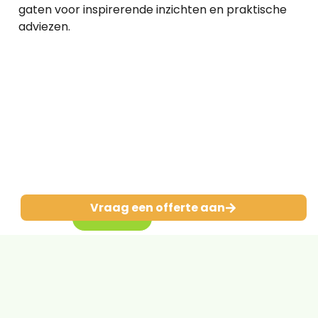
gaten voor inspirerende inzichten en praktische
adviezen.
Benieuwd wat
Leo voor jou kan
betekenen?
Neem vrijblijvend
contact op!
Vraag een offerte aan
klik hier
terug naar overzicht