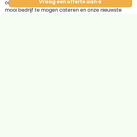
Vraag een offerte aan
ontvangen. Het is voor ons fantastisch om voor zo’n
mooi bedrijf te mogen cateren en onze nieuwste
ontwikkelingen zo succesvol in de praktijk te mogen
brengen.
Leo en Airbus: Zin in de toekomst!
terug naar overzicht
VORIGE
VOLGENDE
Kantoor wordt ontmoetingsplek
Leo bedrijfscatering helpt Voedselbank Amsterdam
Contact
Maalderij 21 F
1185 ZB, Amstelveen