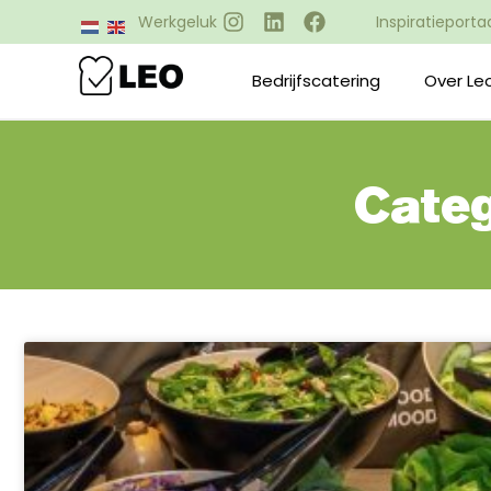
Inspiratieporta
Werkgeluk
Bedrijfscatering
Over Le
Categ