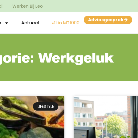
al
Werken Bij Leo
Adviesgesprek
o
Actueel
#1 in MT1000
orie: Werkgeluk
LIFESTYLE