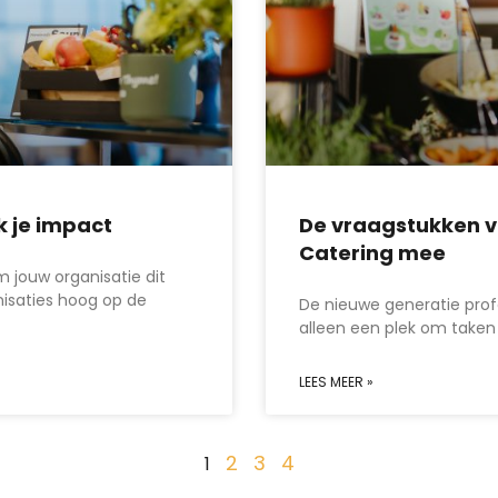
k je impact
De vraagstukken v
Catering mee
 jouw organisatie dit
nisaties hoog op de
De nieuwe generatie profe
alleen een plek om taken 
LEES MEER »
2
3
4
1