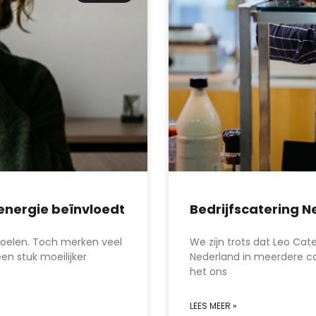
n energie beïnvloedt
Bedrijfscatering 
voelen. Toch merken veel
We zijn trots dat Leo Cat
n stuk moeilijker
Nederland in meerdere c
het ons
LEES MEER »