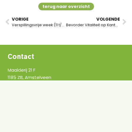
terug naar overzicht
VORIGE
VOLGENDE
Verspillingsvrije week (11 t/m 17 september)
Bevorder Vitaliteit op Kantoor en Creëer een Gezonde Werkomgeving
Contact
Vraag een offerte aan
Maalderij 21 F
1185 ZB, Amstelveen
info@leocatering.nl
088-0078900
Sitemap
Home
Over ons