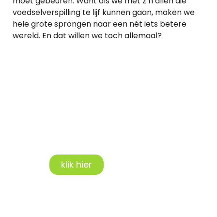
moet gebeuren. Want als we met z’n allen die
voedselverspilling te lijf kunnen gaan, maken we
hele grote sprongen naar een nét iets betere
wereld. En dat willen we toch allemaal?
Benieuwd wat
Leo voor jou kan
betekenen?
Neem vrijblijvend
contact op!
klik hier