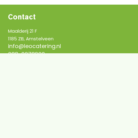
Contact
Maalderij 21 F
1185 ZB, Amstelveen
Vraag een offerte aan
info@leocatering.nl
088-0078900
Sitemap
Home
Over ons
Werken bij Leo
Actueel
Beleidsverklaring