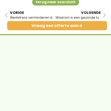
terug naar overzicht
VORIGE
VOLGENDE
Werkstress verminderen doe je zo (6 tips)
Waarom is een gezonde lunch op het werk belangrijk? 6 redenen!
Vraag een offerte aan
Contact
Maalderij 21 F
1185 ZB, Amstelveen
info@leocatering.nl
088-0078900
Sitemap
Home
Over ons