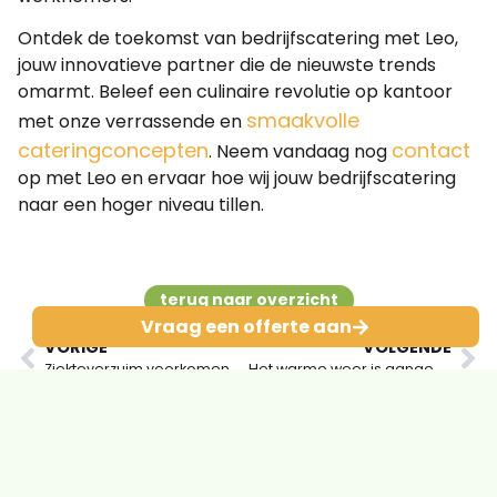
Ontdek de toekomst van bedrijfscatering met Leo,
jouw innovatieve partner die de nieuwste trends
omarmt. Beleef een culinaire revolutie op kantoor
smaakvolle
met onze verrassende en
cateringconcepten
contact
. Neem vandaag nog
op met Leo en ervaar hoe wij jouw bedrijfscatering
naar een hoger niveau tillen.
terug naar overzicht
Vraag een offerte aan
VORIGE
VOLGENDE
Ziekteverzuim voorkomen begint op de werkplek zelf
Het warme weer is aangebroken en dat betekent: Fruitwater!
Contact