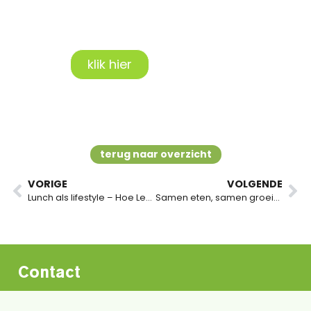
Neem vrijblijvend
contact op!
klik hier
terug naar overzicht
VORIGE
VOLGENDE
Lunch als lifestyle – Hoe Leo werkplekken transformeert tot vitale hubs
Samen eten, samen groeien – De sociale impact van gezamenlijke lunches
Vraag een offerte aan
Contact
Maalderij 21 F