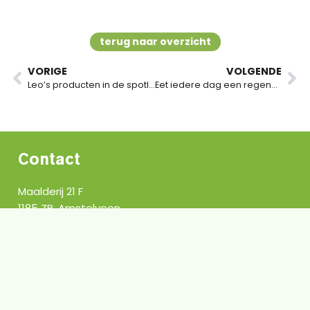
terug naar overzicht
VORIGE
VOLGENDE
Leo’s producten in de spotlight!
Eet iedere dag een regenboog
Contact
Vraag een offerte aan
Maalderij 21 F
1185 ZB, Amstelveen
info@leocatering.nl
088-0078900
Sitemap