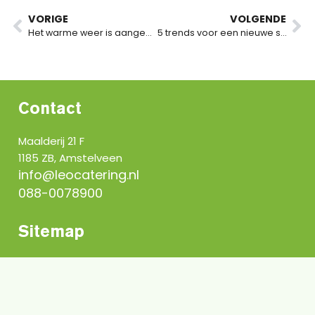
VORIGE
VOLGENDE
Het warme weer is aangebroken en dat betekent: Fruitwater!
5 trends voor een nieuwe smaakervaring op kantoor
Contact
Maalderij 21 F
1185 ZB, Amstelveen
info@leocatering.nl
088-0078900
Sitemap
Vraag een offerte aan
Home
Over ons
Werken bij Leo