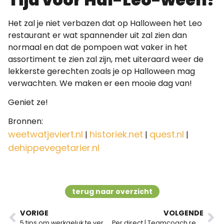
Het zal je niet verbazen dat op Halloween het Leo
restaurant er wat spannender uit zal zien dan
normaal en dat de pompoen wat vaker in het
assortiment te zien zal zijn, met uiteraard weer de
lekkerste gerechten zoals je op Halloween mag
verwachten. We maken er een mooie dag van!
Geniet ze!
Bronnen:
weetwatjeviert.nl
historiek.net
quest.nl
|
|
|
dehippevegetarier.nl
terug naar overzicht
VORIGE
VOLGENDE
5 tips om werkgeluk te verbeteren
Per direct | Teamcoach regio zuid/west Nederland | 40 uur