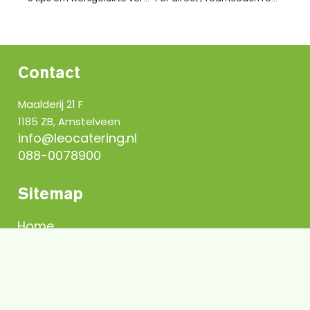
Contact
Maalderij 21 F
1185 ZB, Amstelveen
info@leocatering.nl
088-0078900
Sitemap
Vraag een offerte aan
Home
Over ons
Werken bij Leo
Actueel
Beleidsverklaring