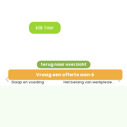
Neem vrijblijvend
contact op!
klik hier
terug naar overzicht
Vraag een offerte aan
VORIGE
VOLGENDE
Slaap en voeding
Het belang van werkplezier in je werkleven
Contact
Maalderij 21 F