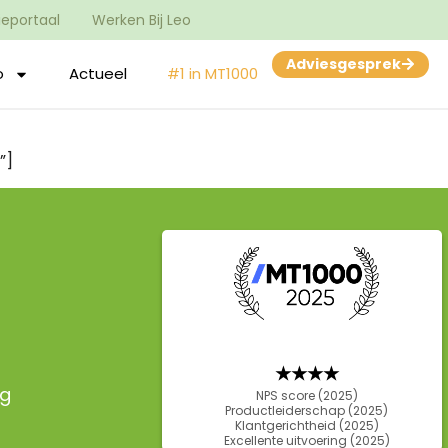
tieportaal
Werken Bij Leo
Adviesgesprek
o
Actueel
#1 in MT1000
”]
★★★
★
ng
NPS score (2025)
Productleiderschap (2025)
Klantgerichtheid (2025)
Excellente uitvoering (2025)