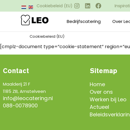
Inspira
Cookiebeleid (EU)
Bedrijfscatering
Over Le
Cookiebeleid (EU)
[cmplz-document type=”cookie-statement” region=”eu
Contact
Sitemap
Home
Maalderij 21 F
1185 ZB, Amstelveen
Over ons
info@leocatering.nl
Werken bij Leo
088-0078900
Actueel
Beleidsverklari