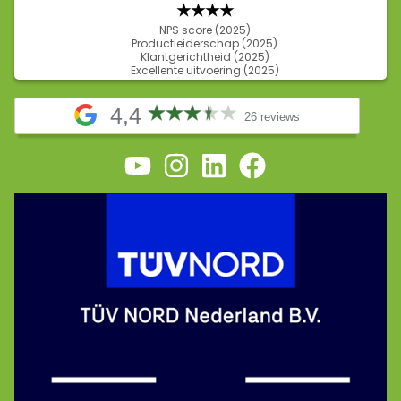
★★★
★
NPS score (2025)
Productleiderschap (2025)
Klantgerichtheid (2025)
Excellente uitvoering (2025)
4,4
26 reviews