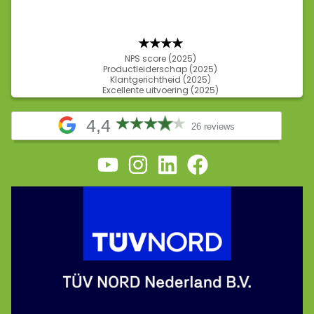
★★★
★
NPS score (2025)
Productleiderschap (2025)
Klantgerichtheid (2025)
Excellente uitvoering (2025)
4,4
26 reviews