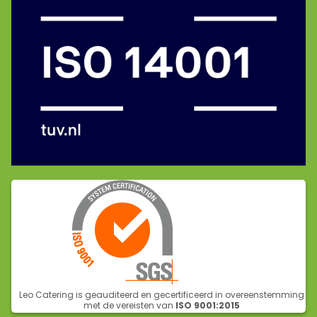
Leo Catering is geauditeerd en gecertificeerd in overeenstemming
met de vereisten van
ISO 9001:2015